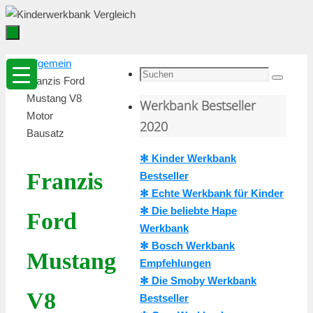
Zum
Inhalt
springen
Zum
Startseite
Allgemein
Inhalt
Suche
Franzis Ford
Suchen
springen
nach:
Mustang V8
Werkbank Bestseller
Motor
2020
Bausatz
✻ Kinder Werkbank
Franzis
Bestseller
✻ Echte Werkbank für Kinder
✻ Die beliebte Hape
Ford
Werkbank
✻ Bosch Werkbank
Mustang
Empfehlungen
✻ Die Smoby Werkbank
V8
Bestseller