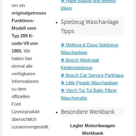
✻ Hape Bauset und weitere
um ein
Ideen
originalgetreues
Funktions-
Spielzeug Waschanlage
Modell vom
Tipps
Typ 289 K-
code-V8 von
✻ Melissa & Doug Spielzeug
1965
. Wir
Waschanlage
haben hier
✻ Bosch Werkstatt
einmal alle
Kinderspielzeug
verfügbaren
✻ Bosch Car Service Parkhaus
Informationen
✻ Little People Waschanlage
zu dem
✻ Vtech Tut Tut Baby Flitzer
offiziellen
Waschstraße
Ford
Besondere Werkbank
Lizenzprodukt
übersichtlich
Legler Motorikwagen
zusammengestellt.
Werkbank