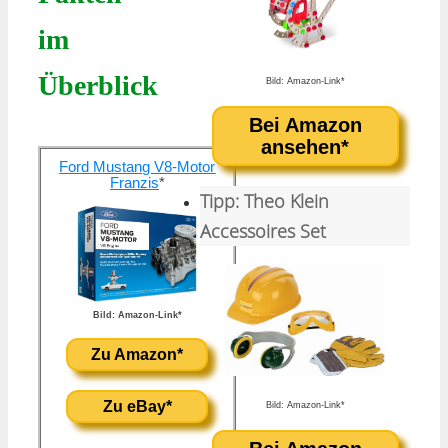
im
Überblick
Bild: Amazon-Link*
Bei Amazon
ansehen*
Ford Mustang V8-Motor
Franzis
*
Tipp: Theo Klein
Accessoires Set
Bild: Amazon-Link*
Zu Amazon*
Zu eBay*
Bild: Amazon-Link*