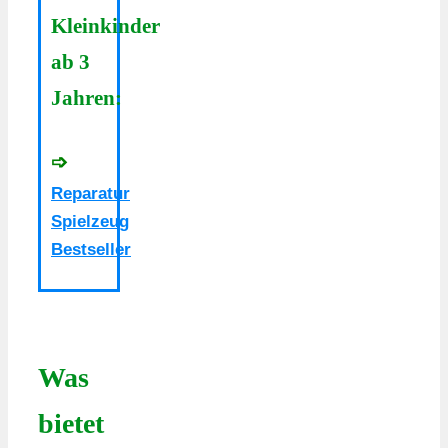
Kleinkinder
ab 3
Jahren:
➩
Reparatur
Spielzeug
Bestseller
Was
bietet