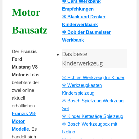
✻ Cars Werkbank
Empfehlungen
Motor
✻ Black und Decker
Kinderwerkbank
Bausatz
✻ Bob der Baumeister
Werkbank
Der
Franzis
Das beste
Ford
Kinderwerkzeug
Mustang V8
Motor
ist das
✻ Echtes Werkzeug für Kinder
beliebtere der
✻ Werkzeugkasten
zwei online
Kinderspielzeug
aktuell
✻ Bosch Spielzeug Werkzeug
erhältlichen
Set
Franzis V8-
✻ Kinder Kettesäge Spielzeug
Motor
✻ Bosch Werkzeugbox mit
Modelle
. Es
Ixolino
handelt sich