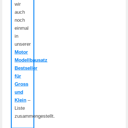
wir
auch
noch
einmal
in
unserer
Motor
Modellbausatz
Bestseller
für
Gross
und
Klein
–
Liste
zusammengestellt.