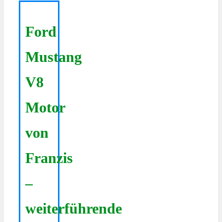
Ford
Mustang
V8
Motor
von
Franzis
–
weiterführende