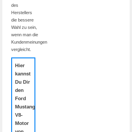
des
Herstellers
die bessere
Wahl zu sein,
wenn man die
Kundenmeinungen
vergleicht.
Hier
kannst
Du Dir
den
Ford
Mustang
V8-
Motor
von