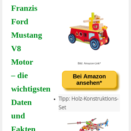
Franzis
Ford
Mustang
V8
Motor
Bild: Amazon-Link*
– die
Bei Amazon
ansehen*
wichtigsten
Tipp: Holz-Konstruktions-
Daten
Set
und
Fakten