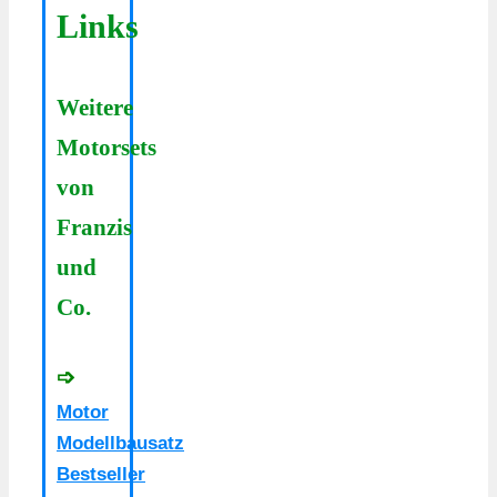
Links
Weitere
Motorsets
von
Franzis
und
Co.
➩
Motor
Modellbausatz
Bestseller