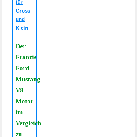
für
Gross
und
Klein
Der
Franzis
Ford
Mustang
V8
Motor
im
Vergleich
zu