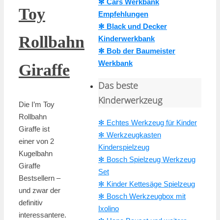
✻ Cars Werkbank
Toy
Empfehlungen
✻ Black und Decker
Rollbahn
Kinderwerkbank
✻ Bob der Baumeister
Werkbank
Giraffe
Das beste
Kinderwerkzeug
Die I’m Toy
Rollbahn
✻ Echtes Werkzeug für Kinder
Giraffe ist
✻ Werkzeugkasten
einer von 2
Kinderspielzeug
Kugelbahn
✻ Bosch Spielzeug Werkzeug
Giraffe
Set
Bestsellern –
✻ Kinder Kettesäge Spielzeug
und zwar der
✻ Bosch Werkzeugbox mit
definitiv
Ixolino
interessantere.