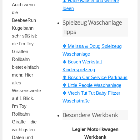
✻ Hape Bauset und weitere
Auch wenn
Ideen
die
BeebeeRun
Spielzeug Waschanlage
Kugelbahn
Tipps
sehr süß ist:
die I’m Toy
✻ Melissa & Doug Spielzeug
Giraffen
Waschanlage
Rollbahn
✻ Bosch Werkstatt
bietet einfach
Kinderspielzeug
mehr. Hier
✻ Bosch Car Service Parkhaus
alles
✻ Little People Waschanlage
Wissenswerte
✻ Vtech Tut Tut Baby Flitzer
auf 1 Blick.
Waschstraße
I’m Toy
Rollbahn
Besondere Werkbank
Giraffe – die
Legler Motorikwagen
wichtigsten
Werkbank
Daten und