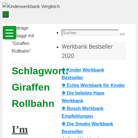
Zum
Inhalt
springen
Zum
Startseite
Beiträge
Inhalt
Suche
getaggt mit
Suchen
springen
nach:
"Giraffen
Werkbank Bestseller
Rollbahn"
2020
Schlagwort:
✻ Kinder Werkbank
Bestseller
Giraffen
✻ Echte Werkbank für Kinder
✻ Die beliebte Hape
Werkbank
Rollbahn
✻ Bosch Werkbank
Empfehlungen
✻ Die Smoby Werkbank
I’m
Bestseller