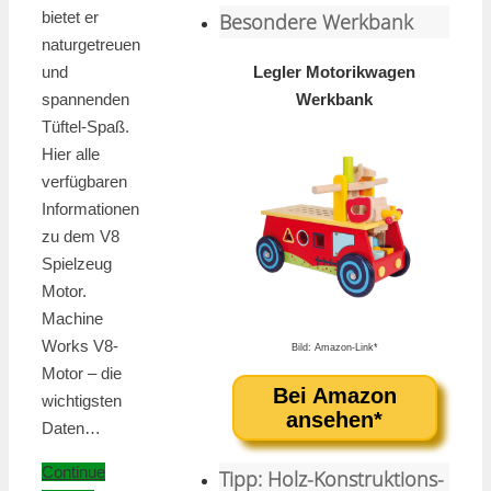
bietet er
Besondere Werkbank
naturgetreuen
und
Legler Motorikwagen
spannenden
Werkbank
Tüftel-Spaß.
Hier alle
verfügbaren
Informationen
zu dem V8
Spielzeug
Motor.
Machine
Works V8-
Bild: Amazon-Link*
Motor – die
Bei Amazon
wichtigsten
ansehen*
Daten…
Continue
Tipp: Holz-Konstruktions-