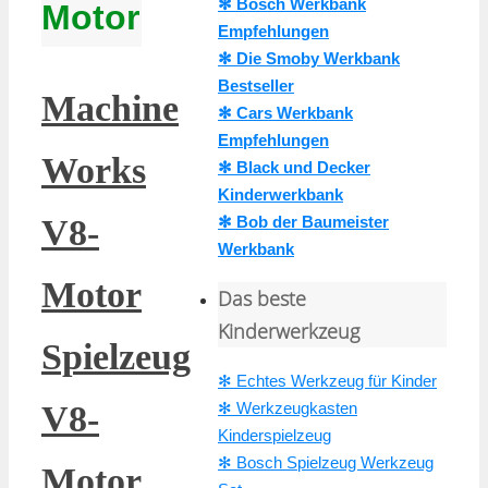
✻ Bosch Werkbank
Motor
Empfehlungen
✻ Die Smoby Werkbank
Bestseller
Machine
✻ Cars Werkbank
Empfehlungen
Works
✻ Black und Decker
Kinderwerkbank
✻ Bob der Baumeister
V8-
Werkbank
Motor
Das beste
Kinderwerkzeug
Spielzeug
✻ Echtes Werkzeug für Kinder
✻ Werkzeugkasten
V8-
Kinderspielzeug
✻ Bosch Spielzeug Werkzeug
Motor