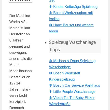
Set
✻ Kinder Kettesäge Spielzeug
✻ Bosch Werkzeugbox mit
Der Machine
Ixolino
Works V8-
✻ Hape Bauset und weitere
Motor ist laut
Ideen
Hersteller ab
8 Jahren
Spielzeug Waschanlage
geeignet und
Tipps
deswegen,
anders als die
✻ Melissa & Doug Spielzeug
Motor
Waschanlage
Modellbausatz
✻ Bosch Werkstatt
Bestseller ab
Kinderspielzeug
12 / 14
✻ Bosch Car Service Parkhaus
Jahren, stark
✻ Little People Waschanlage
vereinfacht
✻ Vtech Tut Tut Baby Flitzer
konzipiert.
Waschstraße
Dennoch