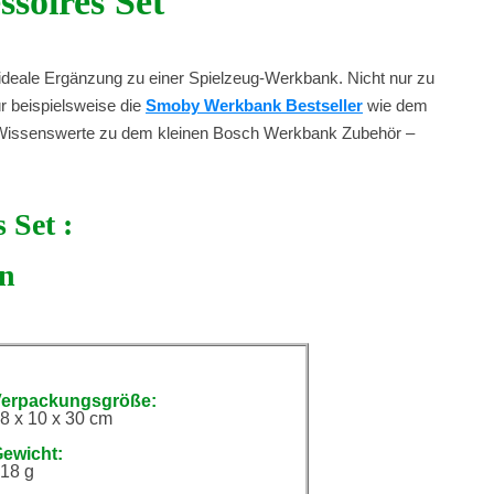
soires Set
ie ideale Ergänzung zu einer Spielzeug-Werkbank. Nicht nur zu
r beispielsweise die
Smoby Werkbank Bestseller
wie dem
s Wissenswerte zu dem kleinen Bosch Werkbank Zubehör –
 Set :
en
erpackungsgröße:
8 x 10 x 30 cm
ewicht:
18 g