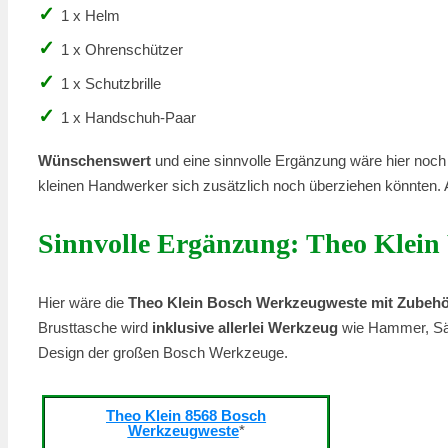
✓
1 x Helm
✓
1 x Ohrenschützer
✓
1 x Schutzbrille
✓
1 x Handschuh-Paar
Wünschenswert
und eine sinnvolle Ergänzung wäre hier noch
kleinen Handwerker sich zusätzlich noch überziehen könnten.
Sinnvolle Ergänzung: Theo Klein
Hier wäre die
Theo Klein Bosch Werkzeugweste mit Zubeh
Brusttasche wird
inklusive allerlei Werkzeug
wie Hammer, Säge
Design der großen Bosch Werkzeuge.
Theo Klein 8568 Bosch
Werkzeugweste
*