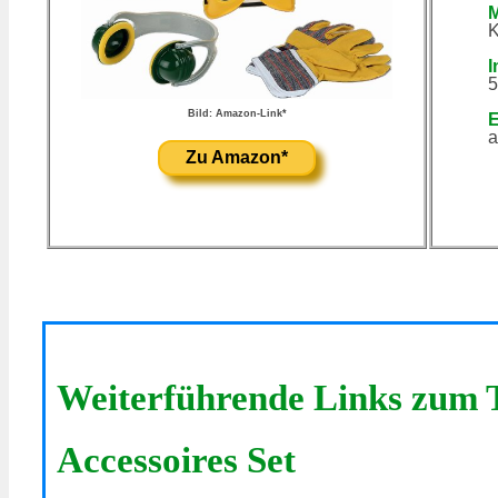
M
K
I
5
Bild: Amazon-Link*
E
a
Zu Amazon*
Weiterführende Links zum 
Accessoires Set