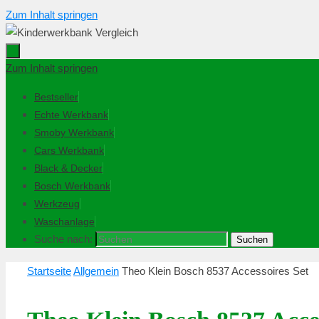
Zum Inhalt springen
Zum Inhalt springen
Bestseller
Echte Werkbank
Smoby Werkbank
Cars Werkbank
Black & Decker
Bosch Werkbank
Werkzeug
Waschanlage
Suche nach:
Suchen
Startseite
Allgemein
Theo Klein Bosch 8537 Accessoires Set