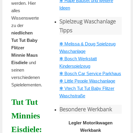
✻ Hape Bauset und weitere
werden. Hier
Ideen
alles
Wissenswerte
Spielzeug Waschanlage
zu der
Tipps
niedlichen
Tut Tut Baby
✻ Melissa & Doug Spielzeug
Flitzer
Waschanlage
Minnie Maus
✻ Bosch Werkstatt
Eisdiele
und
Kinderspielzeug
seinen
✻ Bosch Car Service Parkhaus
verschiedenen
✻ Little People Waschanlage
Spielelementen.
✻ Vtech Tut Tut Baby Flitzer
Waschstraße
Tut Tut
Besondere Werkbank
Minnies
Legler Motorikwagen
Eisdiele:
Werkbank