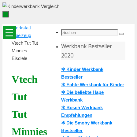
Zum
Inhalt
springen
Zum
Startseite
Werkstatt
Inhalt
Suche
Spielzeug
Suchen
springen
nach:
Vtech Tut Tut
Werkbank Bestseller
Minnies
2020
Eisdiele
✻ Kinder Werkbank
Vtech
Bestseller
✻ Echte Werkbank für Kinder
✻ Die beliebte Hape
Tut
Werkbank
✻ Bosch Werkbank
Tut
Empfehlungen
✻ Die Smoby Werkbank
Minnies
Bestseller