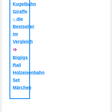
Kugelbahn
Giraffe
– die
Bestseller
im
Vergleich
➩
Bigjigs
Rail
Holzeisenbahn
Set
Märchen