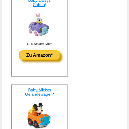
Baby Daisys
Cabrio
*
Bild: Amazon-Link*
Zu Amazon*
Baby Mickys
Geländewagen
*