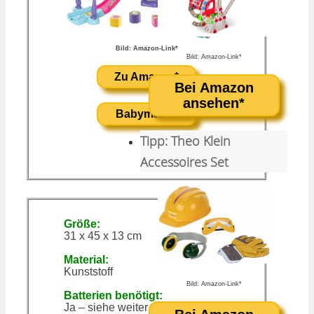
Bild: Amazon-Link*
Bild: Amazon-Link*
Zu Amazon*
Bei Amazon
ansehen*
Babymarkt*
Tipp: Theo Klein
Accessoires Set
Größe:
31 x 45 x 13 cm
Material:
Kunststoff
Bild: Amazon-Link*
Batterien benötigt:
Ja – siehe weiter unten