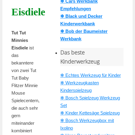
✻ Cars Werkbank
Empfehlungen
Eisdiele
✻ Black und Decker
Kinderwerkbank
✻ Bob der Baumeister
Tut Tut
Werkbank
Minnies
Eisdiele
ist
Das beste
das
Kinderwerkzeug
bekanntere
von zwei Tut
✻ Echtes Werkzeug für Kinder
Tut Baby
✻ Werkzeugkasten
Flitzer Minnie
Kinderspielzeug
Mouse
✻ Bosch Spielzeug Werkzeug
Spielecentern,
Set
die auch sehr
✻ Kinder Kettesäge Spielzeug
gern
✻ Bosch Werkzeugbox mit
miteinander
Ixolino
kombiniert