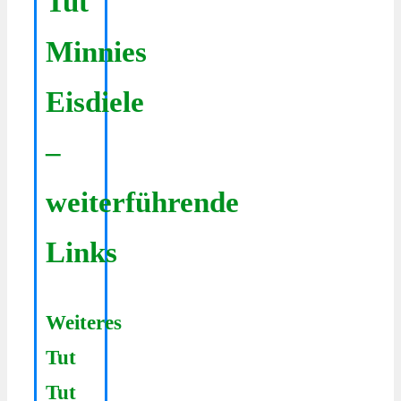
Tut
Minnies
Eisdiele
–
weiterführende
Links
Weiteres
Tut
Tut