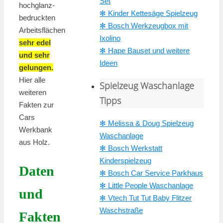
Set
hochglanz-
✻ Kinder Kettesäge Spielzeug
bedruckten
✻ Bosch Werkzeugbox mit
Arbeitsflächen
Ixolino
sehr edel
✻ Hape Bauset und weitere
und sehr
Ideen
gelungen.
Hier alle
Spielzeug Waschanlage
weiteren
Tipps
Fakten zur
Cars
✻ Melissa & Doug Spielzeug
Werkbank
Waschanlage
aus Holz.
✻ Bosch Werkstatt
Kinderspielzeug
Daten
✻ Bosch Car Service Parkhaus
✻ Little People Waschanlage
und
✻ Vtech Tut Tut Baby Flitzer
Waschstraße
Fakten