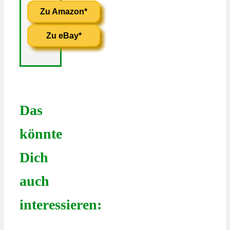
Zu Amazon*
Zu eBay*
Das
könnte
Dich
auch
interessieren: