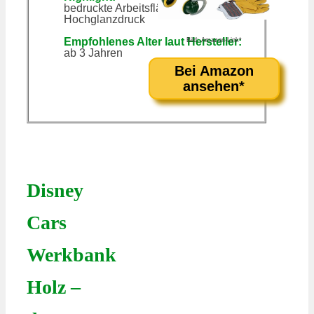
bedruckte Arbeitsflächen in
Hochglanzdruck
Empfohlenes Alter laut Hersteller:
Bild: Amazon-Link*
ab 3 Jahren
Bei Amazon
ansehen*
Disney
Cars
Werkbank
Holz –