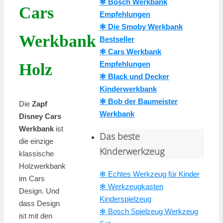
✻ Bosch Werkbank
Cars
Empfehlungen
✻ Die Smoby Werkbank
Werkbank
Bestseller
✻ Cars Werkbank
Empfehlungen
Holz
✻ Black und Decker
Kinderwerkbank
✻ Bob der Baumeister
Die
Zapf
Werkbank
Disney Cars
Werkbank
ist
Das beste
die einzige
Kinderwerkzeug
klassische
Holzwerkbank
✻ Echtes Werkzeug für Kinder
im Cars
✻ Werkzeugkasten
Design. Und
Kinderspielzeug
dass Design
✻ Bosch Spielzeug Werkzeug
ist mit den