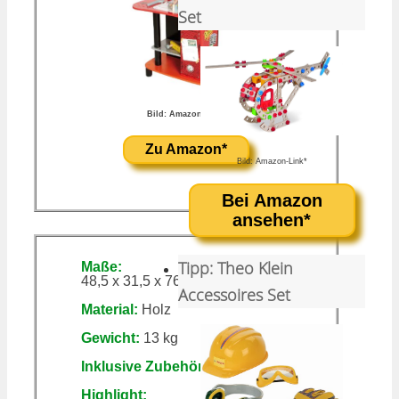
Set
Bild: Amazon-Link*
Zu Amazon*
Bild: Amazon-Link*
Bei Amazon
ansehen*
Tipp: Theo Klein
Maße:
48,5 x 31,5 x 76,5 cm (B x T x H)
Accessoires Set
Material:
Holz
Gewicht:
13 kg
Inklusive Zubehör:
Ja
Highlight: